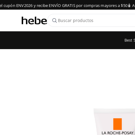
cupón ENV2026 y recibe ENVÍO GRATIS por compras mayores a $50
🧴 Ase
Best S