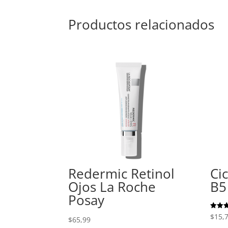
Productos relacionados
Redermic Retinol
Ci
Ojos La Roche
B5
Posay
Valora
$
15,
$
65,99
con
5.00