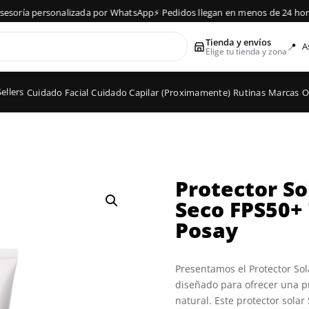
soría personalizada por WhatsApp
⚡ Pedidos llegan en menos de 24 horas
Tienda y envíos
📍
A
Elige tu tienda y zona
ellers
Cuidado Facial
Cuidado Capilar (Proximamente)
Rutinas
Marcas
O
Protector So
Seco FPS50+ 
Posay
Presentamos el Protector Sol
diseñado para ofrecer una pr
natural. Este protector solar