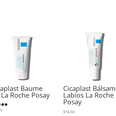
caplast Baume
Cicaplast Bálsa
 La Roche Posay
Labios La Roche
Posay
do
75
$
14,50