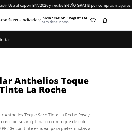
✨ Usa el cupón ENV2026 y recibe ENVÍO GRATIS por compras mayores a $
Iniciar sesión / Regístrate
sesoría Personalizada ✨
para descuentos
fertas
lar Anthelios Toque
Tinte La Roche
ar Anthelios Toque Seco Tinte La Roche Posay,
otección solar óptima con un toque de color
 SPF 50+ con tinte es ideal para pieles mixtas a