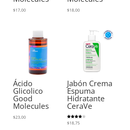
$
17,00
$
18,00
Ácido
Jabón Crema
Glicolico
Espuma
Good
Hidratante
Molecules
CeraVe
$
23,00
Valorado
$
18,75
con
4.00