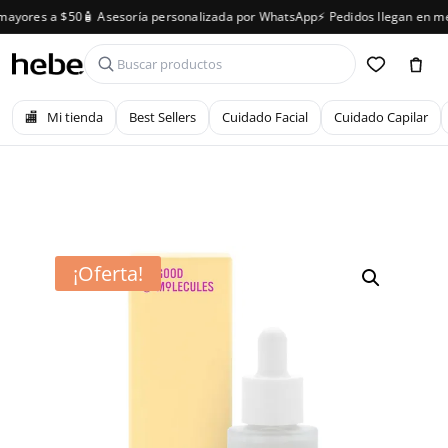
yores a $50
🧴 Asesoría personalizada por WhatsApp
⚡ Pedidos llegan en men
🏬
Mi tienda
Best Sellers
Cuidado Facial
Cuidado Capilar
¡Oferta!