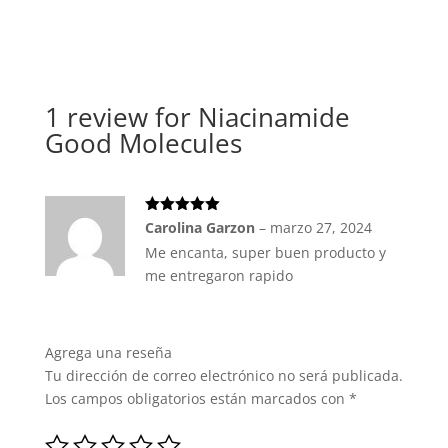
de 5
1 review for
Niacinamide
Good Molecules
Valorado
Carolina Garzon
–
marzo 27, 2024
con
5
de 5
Me encanta, super buen producto y
me entregaron rapido
Agrega una reseña
Tu dirección de correo electrónico no será publicada.
Los campos obligatorios están marcados con
*