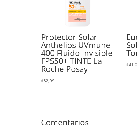
Protector Solar
Eu
Anthelios UVmune
So
400 Fluido Invisible
To
FPS50+ TINTE La
$
41,
Roche Posay
$
32,99
Comentarios