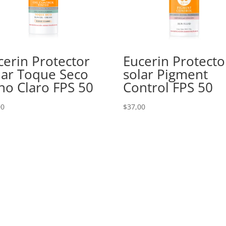
cerin Protector
Eucerin Protecto
lar Toque Seco
solar Pigment
no Claro FPS 50
Control FPS 50
00
$
37,00