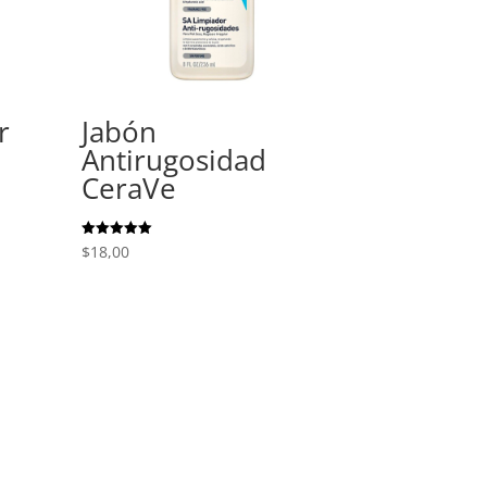
r
Jabón
Antirugosidad
CeraVe
Valorado
$
18,00
con
5.00
de 5