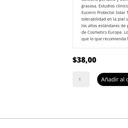
grasosa. Estudios clíni
Eucerin Protector Solar
tolerabilidad en la piel
los altos estándares de 
de Cosmetics Europe. Lo
que lo que recomienda l
$
38,00
Eucerin
Añadir al 
Protector
Solar
Toque
Seco
Fps
50
cantidad