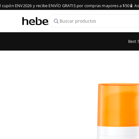
upón ENV2026 y recibe ENVÍO GRATIS por compras mayores a $50
🧴 Aseso
Best S