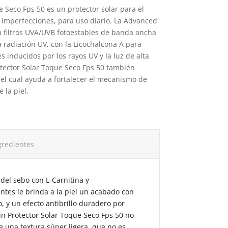
e Seco Fps 50 es un protector solar para el
on imperfecciones, para uso diario. La Advanced
 filtros UVA/UVB fotoestables de banda ancha
la radiación UV, con la Licochalcona A para
es inducidos por los rayos UV y la luz de alta
otector Solar Toque Seco Fps 50 también
, el cual ayuda a fortalecer el mecanismo de
 la piel.
gredientes
 del sebo con L-Carnitina y
ntes le brinda a la piel un acabado con
 y un efecto antibrillo duradero por
in Protector Solar Toque Seco Fps 50 no
e una textura súper ligera, que no es