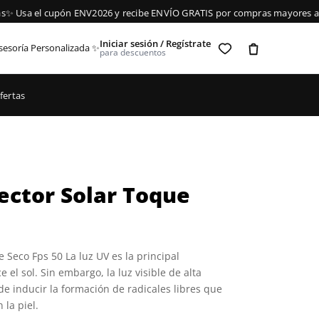
Usa el cupón ENV2026 y recibe ENVÍO GRATIS por compras mayores a $5
Iniciar sesión / Regístrate
sesoría Personalizada ✨
para descuentos
fertas
ector Solar Toque
 Seco Fps 50 La luz UV es la principal
el sol. Sin embargo, la luz visible de alta
e inducir la formación de radicales libres que
la piel.