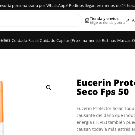
ría personalizada por WhatsApp
⚡ Pedidos llegan en menos de 24 horas
✨ 
Tienda y envíos
📍
A
Elige tu tienda y zona
ellers
Cuidado Facial
Cuidado Capilar (Proximamente)
Rutinas
Marcas
O
Eucerin Prot
Seco Fps 50
Eucerin Protector Solar Toque
causante del daño que induce 
energía (HEVIS) también pued
causan todavía más estrés en 