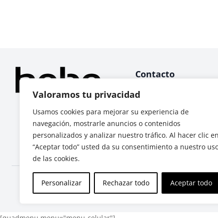
Contacto
Valoramos tu privacidad
WhatsApp
Llamadas
Usamos cookies para mejorar su experiencia de
navegación, mostrarle anuncios o contenidos
Servicio al cliente:
personalizados y analizar nuestro tráfico. Al hacer clic e
ventas@hebe-ec.com
“Aceptar todo” usted da su consentimiento a nuestro us
de las cookies.
Síguenos en redes
Personalizar
Rechazar todo
Aceptar todo
Instagram
Facebook
TikTok
[quadmenu menu="menu-celular"]