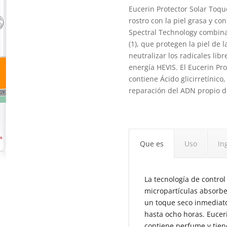
Eucerin Protector Solar Toqu
rostro con la piel grasa y c
Spectral Technology combina
(1), que protegen la piel de 
neutralizar los radicales libr
energía HEVIS. El Eucerin Pr
contiene Ácido glicirretínico
reparación del ADN propio de
Que es
Uso
In
La tecnología de control
micropartículas absorbe
un toque seco inmediato,
hasta ocho horas. Eucer
contiene perfume y tien