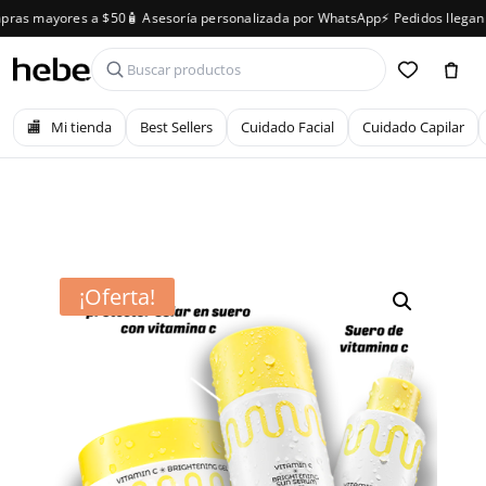
as mayores a $50
🧴 Asesoría personalizada por WhatsApp
⚡ Pedidos llegan en
🏬
Mi tienda
Best Sellers
Cuidado Facial
Cuidado Capilar
¡Oferta!