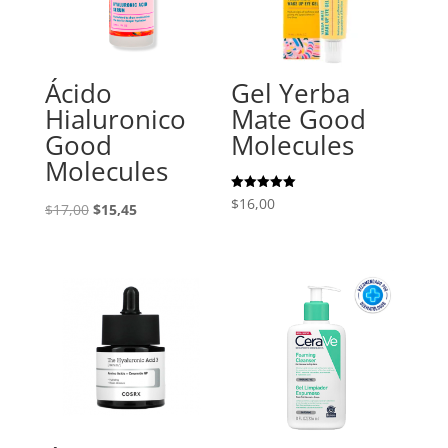
Ácido
Gel Yerba
Hialuronico
Mate Good
Good
Molecules
Molecules
Valorado
$
16,00
El
El
$
17,00
$
15,45
con
5.00
precio
precio
de 5
original
actual
era:
es:
$17,00.
$15,45.