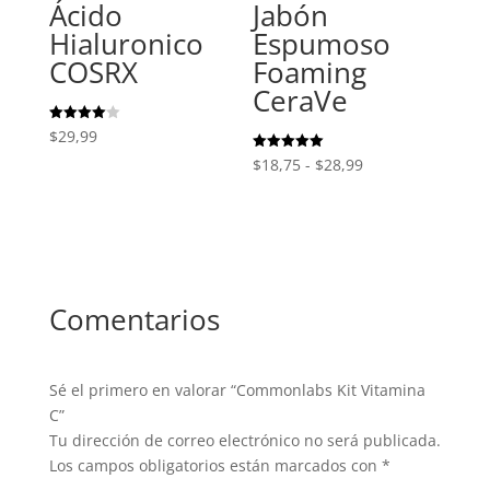
Ácido
Jabón
Hialuronico
Espumoso
COSRX
Foaming
CeraVe
Valorado
$
29,99
con
4.00
Rango
Valorado
$
18,75
-
$
28,99
de 5
con
5.00
de
de 5
precios:
desde
$18,75
hasta
Comentarios
$28,99
Sé el primero en valorar “Commonlabs Kit Vitamina
C”
Tu dirección de correo electrónico no será publicada.
Los campos obligatorios están marcados con
*