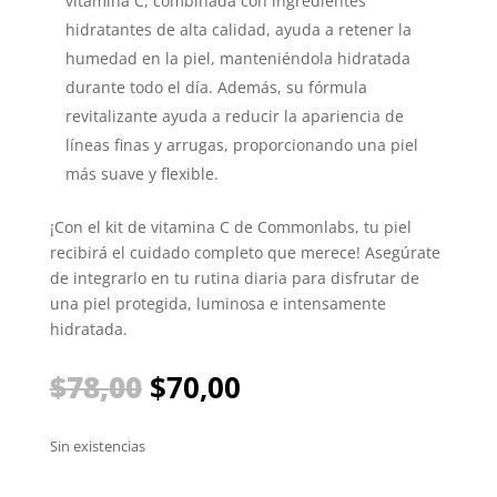
vitamina C, combinada con ingredientes
hidratantes de alta calidad, ayuda a retener la
humedad en la piel, manteniéndola hidratada
durante todo el día. Además, su fórmula
revitalizante ayuda a reducir la apariencia de
líneas finas y arrugas, proporcionando una piel
más suave y flexible.
¡Con el kit de vitamina C de Commonlabs, tu piel
recibirá el cuidado completo que merece! Asegúrate
de integrarlo en tu rutina diaria para disfrutar de
una piel protegida, luminosa e intensamente
hidratada.
El
El
$
78,00
$
70,00
precio
precio
original
actual
Sin existencias
era:
es:
$78,00.
$70,00.