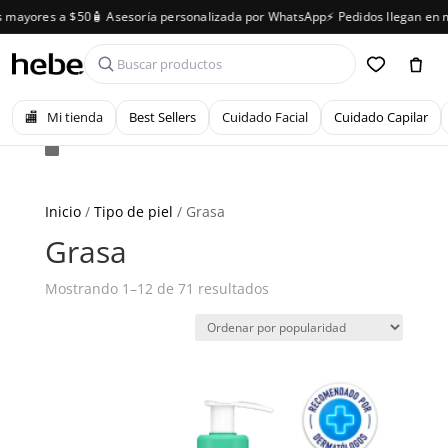
yores a $50
🧴 Asesoría personalizada por WhatsApp
⚡ Pedidos llegan en meno
🏬
Mi tienda
Best Sellers
Cuidado Facial
Cuidado Capilar
Inicio
/
Tipo de piel
/ Grasa
Grasa
Ordenado
Mostrando 1–12 de 71 resultados
por
popularidad