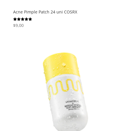
Acne Pimple Patch 24 uni COSRX
$
9,00
Valorado
con
5.00
de 5