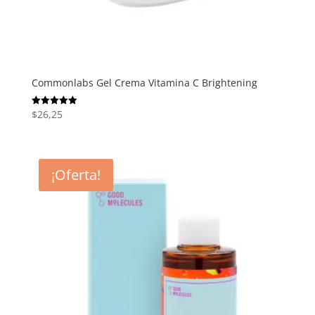
Commonlabs Gel Crema Vitamina C Brightening
$
26,25
Valorado
con
5.00
de 5
¡Oferta!