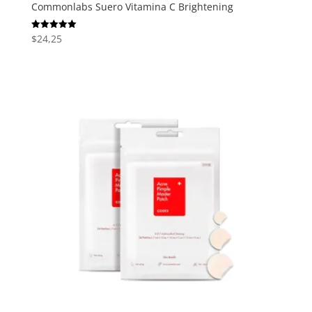
Commonlabs Suero Vitamina C Brightening
$
24,25
Valorado
con
5.00
de 5