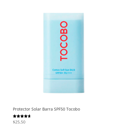
Protector Solar Barra SPF50 Tocobo
$
25,50
Valorado
con
4.67