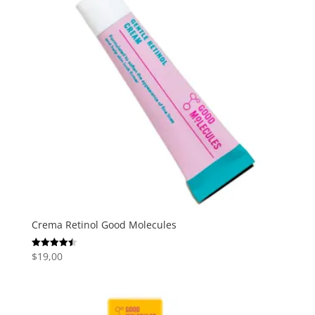
$28,99
Crema Retinol Good Molecules
$
19,00
Valorado
con
4.50
de 5