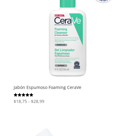
Jabón Espumoso Foaming CeraVe
Rango
$
18,75
-
$
28,99
Valorado
con
de
5.00
de 5
precios:
desde
$18,75
hasta