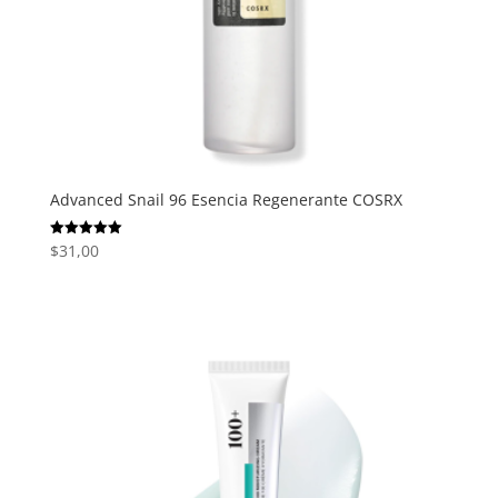
Advanced Snail 96 Esencia Regenerante COSRX
$
31,00
Valorado
con
5.00
de 5