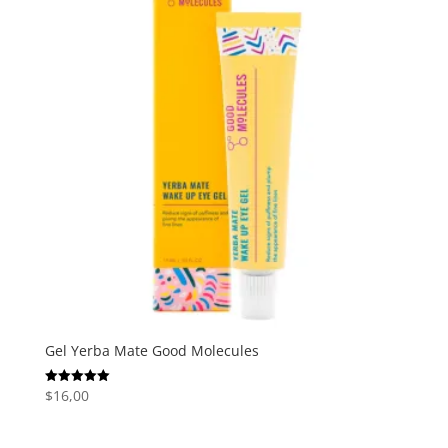
Gel Yerba Mate Good Molecules
$
16,00
Valorado
con
5.00
de 5