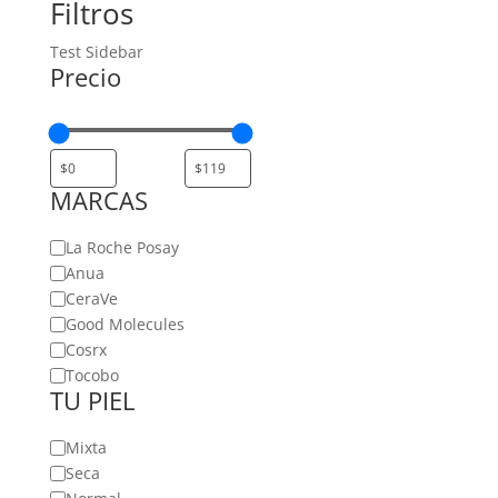
Filtros
Test Sidebar
Precio
MARCAS
MARCAS
La Roche Posay
Anua
CeraVe
Good Molecules
Cosrx
Tocobo
TU PIEL
TU
Mixta
PIEL
Seca