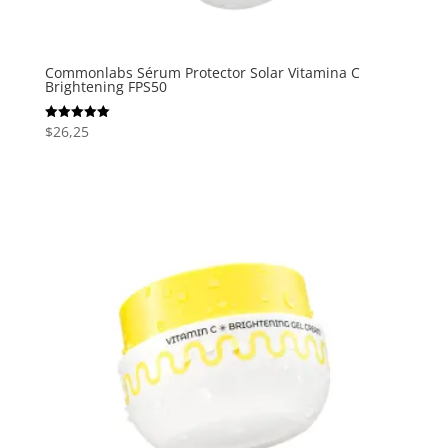
Commonlabs Sérum Protector Solar Vitamina C
Brightening FPS50
$
26,25
Valorado
con
5.00
de 5