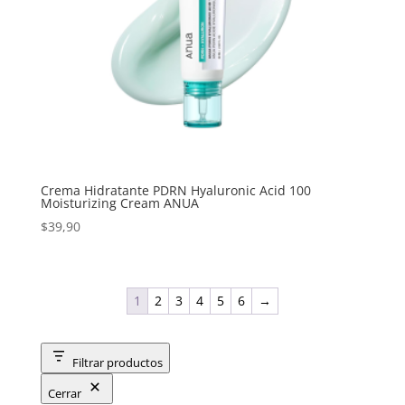
Crema Hidratante PDRN Hyaluronic Acid 100
Moisturizing Cream ANUA
$
39,90
1
2
3
4
5
6
→
Filtrar productos
Cerrar